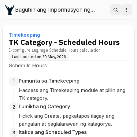
Baguhin ang Impormasyon ng
Search
Ope
Empleyado sa HRIS
Timekeeping
TK Category - Scheduled Hours
I-configure ang mga Schedule Hours calculation
Last updated on
20 May, 2026
Schedule Hours
Pumunta sa Timekeeping
1
I-access ang Timekeeping module at piliin ang
TK category.
Lumikha ng Category
2
I-click ang Create, pagkatapos ilagay ang
pangalan at paglalarawan ng kategorya.
Itakda ang Scheduled Types
3