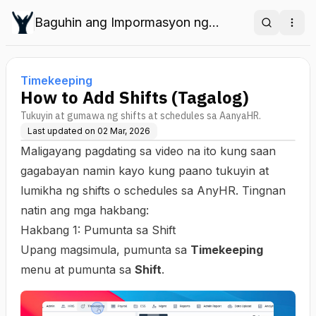
Baguhin ang Impormasyon ng
Search
Ope
Empleyado sa HRIS
Timekeeping
How to Add Shifts (Tagalog)
Tukuyin at gumawa ng shifts at schedules sa AanyaHR.
Last updated on
02 Mar, 2026
Maligayang pagdating sa video na ito kung saan
gagabayan namin kayo kung paano tukuyin at
lumikha ng shifts o schedules sa AnyHR. Tingnan
natin ang mga hakbang:
Hakbang 1: Pumunta sa Shift
Upang magsimula, pumunta sa
Timekeeping
menu at pumunta sa
Shift
.